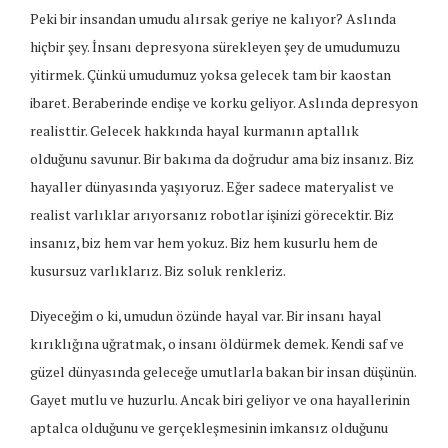
Peki bir insandan umudu alırsak geriye ne kalıyor? Aslında
hiçbir şey. İnsanı depresyona sürekleyen şey de umudumuzu
yitirmek. Çünkü umudumuz yoksa gelecek tam bir kaostan
ibaret. Beraberinde endişe ve korku geliyor. Aslında depresyon
realisttir. Gelecek hakkında hayal kurmanın aptallık
olduğunu savunur. Bir bakıma da doğrudur ama biz insanız. Biz
hayaller dünyasında yaşıyoruz. Eğer sadece materyalist ve
realist varlıklar arıyorsanız robotlar işinizi görecektir. Biz
insanız, biz hem var hem yokuz. Biz hem kusurlu hem de
kusursuz varlıklarız. Biz soluk renkleriz.
Diyeceğim o ki, umudun özünde hayal var. Bir insanı hayal
kırıklığına uğratmak, o insanı öldürmek demek. Kendi saf ve
güzel dünyasında geleceğe umutlarla bakan bir insan düşünün.
Gayet mutlu ve huzurlu. Ancak biri geliyor ve ona hayallerinin
aptalca olduğunu ve gerçekleşmesinin imkansız olduğunu