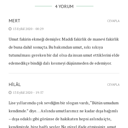
4 YORUM
MERT
CEVAPLA
13 Eylül 2020 - 00:29
Umut fakirin ekmeği demişler. Maddi fakirlik de manevi fakirlik
de buna dahil sonuçta. Bu bakımdan umut, sıkı sıkıya
tutunulması gereken bir dal olsa da insan umut ettiklerini elde
edemedikçe bindiği dalı kesmeyi düşünmeden de edemiyor.
HILÂL
CEVAPLA
13 Eylül 2020 - 19:57
Lise yıllarımda çok sevdiğim bir slogan vardı, “Bütün umudum
kendimde.” diye… Aslında umutlarımız ne kadar dışa bağımlı
– dışa odaklı gibi görünse de hakikaten hepsi aslında içte,
kendimizde, bize bağlı şeyler. Ne güzel ifade etmişsiniz, umut