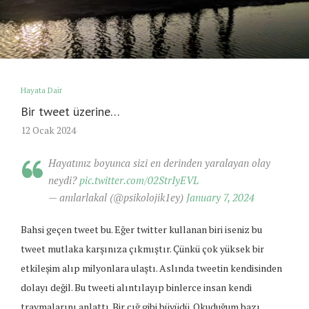
Hayata Dair
Bir tweet üzerine…
12 Ocak 2024
Hayatınız boyunca sizi en derinden yaralayan olay
neydi?
pic.twitter.com/02StrIyEVL
— anılarlakal (@psikolojik1ey)
January 7, 2024
Bahsi geçen tweet bu. Eğer twitter kullanan biri iseniz bu
tweet mutlaka karşınıza çıkmıştır. Çünkü çok yüksek bir
etkileşim alıp milyonlara ulaştı. Aslında tweetin kendisinden
dolayı değil. Bu tweeti alıntılayıp binlerce insan kendi
travmalarını anlattı. Bir çığ gibi büyüdü. Okuduğum bazı