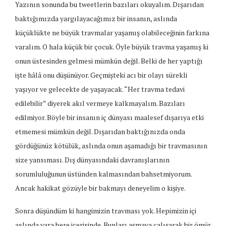
Yazının sonunda bu tweetlerin bazıları okuyalım. Dışarıdan
baktığımızda yargılayacağımız bir insanın, aslında
küçüklükte ne büyük travmalar yaşamış olabileceğinin farkına
varalım. O hala küçük bir çocuk. Öyle büyük travma yaşamış ki
onun üstesinden gelmesi mümkün değil. Belki de her yaptığı
işte hâlâ onu düşünüyor. Geçmişteki acı bir olayı sürekli
yaşıyor ve gelecekte de yaşayacak. “Her travma tedavi
edilebilir” diyerek akıl vermeye kalkmayalım. Bazıları
edilmiyor. Böyle bir insanın iç dünyası maalesef dışarıya etki
etmemesi mümkün değil. Dışarıdan baktığınızda onda
gördüğünüz kötülük, aslında onun aşamadığı bir travmasının
size yansıması. Dış dünyasındaki davranışlarının
sorumluluğunun üstünden kalmasından bahsetmiyorum.
Ancak hakikat gözüyle bir bakmayı deneyelim o kişiye.
Sonra düşündüm ki hangimizin travması yok. Hepimizin içi
aslında yara bere içerisinde. Bunları aşmaya çalışarak bir ömür