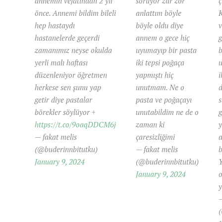
annemin vefatından 2 yıl
soruyor zar zor
ç
önce. Annemi bildim bileli
anlattım böyle
hep hastaydı
böyle oldu diye
v
hastanelerde geçerdi
annem o gece hiç
g
zamanımız neyse okulda
uyumayıp bir pasta
b
yerli malı haftası
iki tepsi poğaça
düzenleniyor öğretmen
yapmıştı hiç
i
herkese sen şunu yap
unutmam. Ne o
getir diye pastalar
pasta ve poğaçayı
s
börekler söylüyor +
unutabildim ne de o
g
https://t.co/9oaqDDCM6j
zaman ki
y
— fakat melis
çaresizliğimi
(@buderinnbitutku)
— fakat melis
January 9, 2024
(@buderinnbitutku)
Y
January 9, 2024
o
y
—