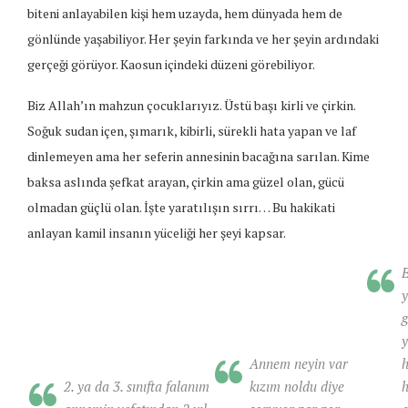
biteni anlayabilen kişi hem uzayda, hem dünyada hem de
gönlünde yaşabiliyor. Her şeyin farkında ve her şeyin ardındaki
gerçeği görüyor. Kaosun içindeki düzeni görebiliyor.
Biz Allah’ın mahzun çocuklarıyız. Üstü başı kirli ve çirkin.
Soğuk sudan içen, şımarık, kibirli, sürekli hata yapan ve laf
dinlemeyen ama her seferin annesinin bacağına sarılan. Kime
baksa aslında şefkat arayan, çirkin ama güzel olan, gücü
olmadan güçlü olan. İşte yaratılışın sırrı… Bu hakikati
anlayan kamil insanın yüceliği her şeyi kapsar.
E
y
g
y
Annem neyin var
h
2. ya da 3. sınıfta falanım
kızım noldu diye
h