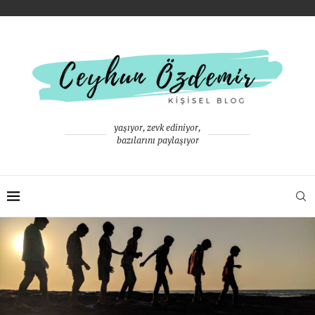
yaşıyor, zevk ediniyor,
bazılarını paylaşıyor