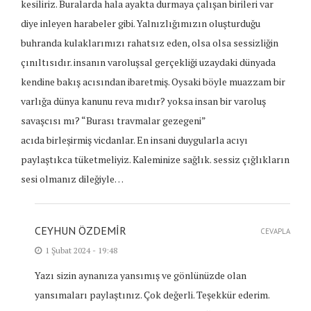
kesiliriz. Buralarda hala ayakta durmaya çalışan birileri var
diye inleyen harabeler gibi. Yalnızlığımızın oluşturduğu
buhranda kulaklarımızı rahatsız eden, olsa olsa sessizliğin
çınıltısıdır. insanın varoluşsal gerçekliği uzaydaki dünyada
kendine bakış acısından ibaretmiş. Oysaki böyle muazzam bir
varlığa dünya kanunu reva mıdır? yoksa insan bir varoluş
savaşcısı mı? “Burası travmalar gezegeni”
acıda birleşirmiş vicdanlar. En insani duygularla acıyı
paylaştıkca tüketmeliyiz. Kaleminize sağlık. sessiz çığlıkların
sesi olmanız dileğiyle…
CEYHUN ÖZDEMIR
CEVAPLA
1 Şubat 2024 - 19:48
Yazı sizin aynanıza yansımış ve gönlünüzde olan
yansımaları paylaştınız. Çok değerli. Teşekkür ederim.