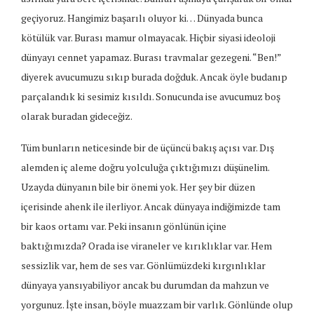
geçiyoruz. Hangimiz başarılı oluyor ki… Dünyada bunca
kötülük var. Burası mamur olmayacak. Hiçbir siyasi ideoloji
dünyayı cennet yapamaz. Burası travmalar gezegeni. “Ben!”
diyerek avucumuzu sıkıp burada doğduk. Ancak öyle budanıp
parçalandık ki sesimiz kısıldı. Sonucunda ise avucumuz boş
olarak buradan gideceğiz.
Tüm bunların neticesinde bir de üçüncü bakış açısı var. Dış
alemden iç aleme doğru yolculuğa çıktığımızı düşünelim.
Uzayda dünyanın bile bir önemi yok. Her şey bir düzen
içerisinde ahenk ile ilerliyor. Ancak dünyaya indiğimizde tam
bir kaos ortamı var. Peki insanın gönlünün içine
baktığımızda? Orada ise viraneler ve kırıklıklar var. Hem
sessizlik var, hem de ses var. Gönlümüzdeki kırgınlıklar
dünyaya yansıyabiliyor ancak bu durumdan da mahzun ve
yorgunuz. İşte insan, böyle muazzam bir varlık. Gönlünde olup