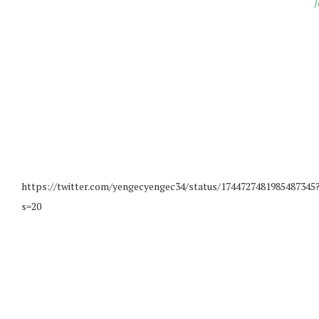
J
https://twitter.com/yengecyengec34/status/1744727481985487345
s=20