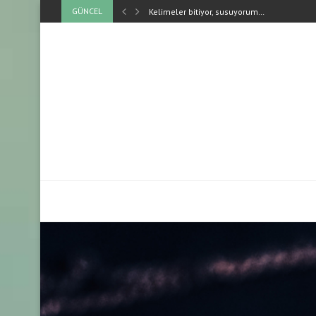
GÜNCEL
Kelimeler bitiyor, susuyorum…