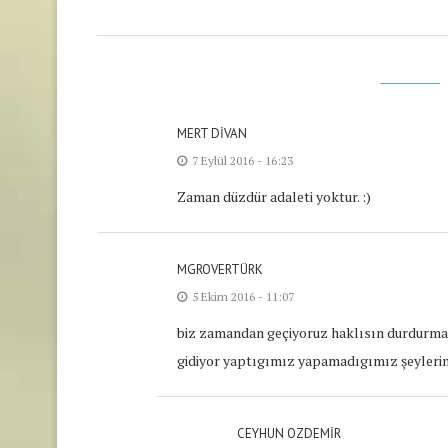
MERT DIVAN
7 Eylül 2016 - 16:23
Zaman düzdür adaleti yoktur. :)
MGROVERTÜRK
5 Ekim 2016 - 11:07
biz zamandan geçiyoruz haklısın durdurmak
gidiyor yaptıgımız yapamadıgımız şeylerin p
CEYHUN OZDEMIR