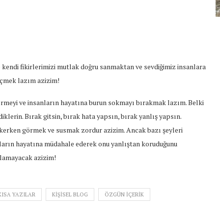
kendi fikirlerimizi mutlak doğru sanmaktan ve sevdiğimiz insanlara
çmek lazım azizim!
rmeyi ve insanların hayatına burun sokmayı bırakmak lazım. Belki
klerin. Bırak gitsin, bırak hata yapsın, bırak yanlış yapsın.
çekerken görmek ve susmak zordur azizim. Ancak bazı şeyleri
anların hayatına müdahale ederek onu yanlıştan koruduğunu
anlamayacak azizim!
KISA YAZILAR
KIŞISEL BLOG
ÖZGÜN IÇERIK